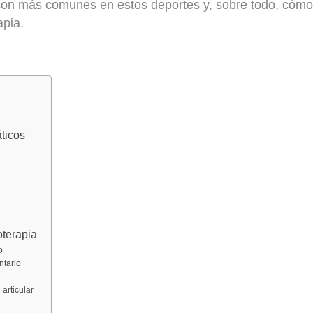
son más comunes en estos deportes y, sobre todo,
cómo 
apia.
ticos
oterapia
o
ntario
 articular