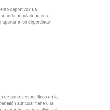
iento deportivo? La
 ganando popularidad en el
 aportar a los deportistas?
ón de puntos específicos en la
 pabellón auricular tiene una
a terapéutica para aliviar el