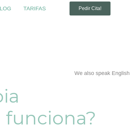
LOG
TARIFAS
Pedir Cita!
We also speak English
pia
 funciona?