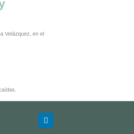
y
pia Velázquez
, en el
ecaídas
.