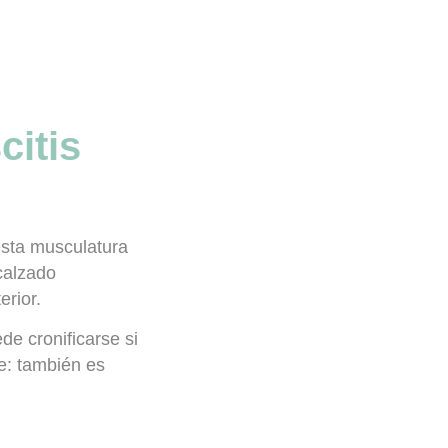
citis
esta musculatura
calzado
erior.
de cronificarse si
ie: también es