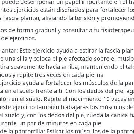
ico puede desempeñar un papel importante en el t
ientes ejercicios están diseñados para fortalecer l
la fascia plantar, aliviando la tensión y promovien
cios de forma gradual y consultar a tu fisioterape
e ejercicios.
plantar
: Este ejercicio ayuda a estirar la fascia plan
de una silla y coloca el pie afectado sobre el mu
 tira suavemente hacia arriba, manteniendo el tal
dos y repite tres veces en cada pierna
 ejercicio ayuda a fortalecer los músculos de la pan
 en el suelo frente a ti. Con los dedos del pie, agar
alón en el suelo. Repite el movimiento 10 veces en
 este ejercicio también trabajarás los músculos de 
l suelo y, con los dedos del pie, rueda la canica h
urante un par de minutos en cada pie
de la pantorrilla
: Estirar los músculos de la pant