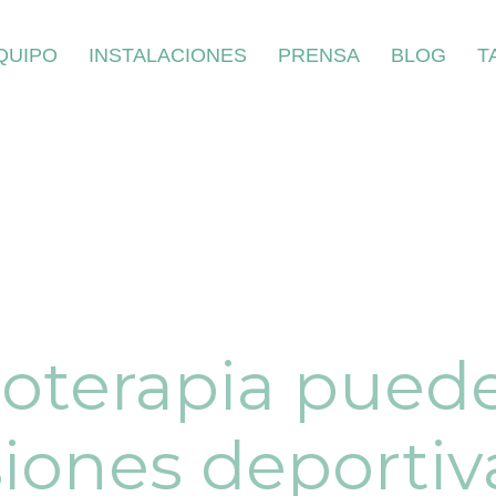
QUIPO
INSTALACIONES
PRENSA
BLOG
T
ioterapia pued
siones deportiv