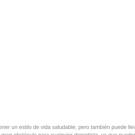
ener un estilo de vida saludable, pero también
puede llev
 gran obstáculo para cualquier deportista, ya que pueden 