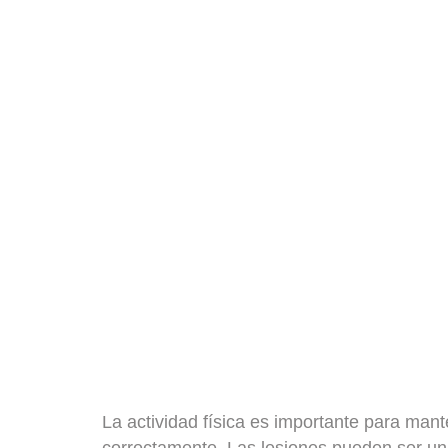
La actividad física es importante para mant
correctamente
. Las lesiones pueden ser un