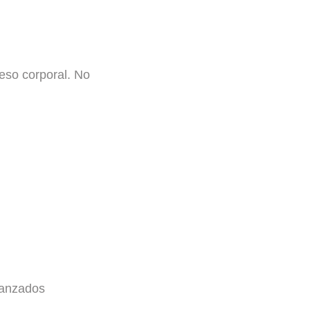
peso corporal
. No
vanzados